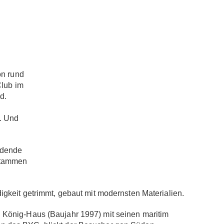
on rund
Club im
d.
. Und
rdende
 stammen
gkeit getrimmt, gebaut mit modernsten Materialien.
 König-Haus (Baujahr 1997) mit seinen maritim