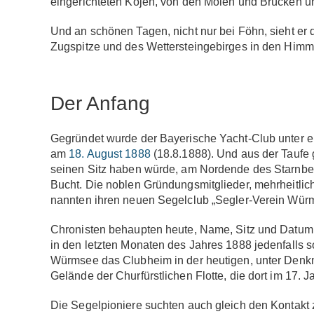
eingerichteten Kojen, von den Molen und Brücken 
Und an schönen Tagen, nicht nur bei Föhn, sieht er 
Zugspitze und des Wettersteingebirges in den Himme
Der Anfang
Gegründet wurde der Bayerische Yacht-Club unter 
am
18. August 1888
(18.8.1888). Und aus der Taufe
seinen Sitz haben würde, am Nordende des Starnberg
Bucht. Die noblen Gründungsmitglieder, mehrheitlic
nannten ihren neuen Segelclub „Segler-Verein Wür
Chronisten behaupten heute, Name, Sitz und Datum 
in den letzten Monaten des Jahres 1888 jedenfalls so
Würmsee das Clubheim in der heutigen, unter Den
Gelände der Churfürstlichen Flotte, die dort im 17. 
Die Segelpioniere suchten auch gleich den Kontakt 