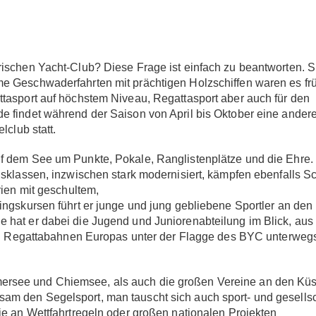
rischen Yacht-Club? Diese Frage ist einfach zu beantworten. S
e Geschwaderfahrten mit prächtigen Holzschiffen waren es frü
ttasport auf höchstem Niveau, Regattasport aber auch für den
e findet während der Saison von April bis Oktober eine ander
lclub statt.
uf dem See um Punkte, Pokale, Ranglistenplätze und die Ehre
nsklassen, inzwischen stark modernisiert, kämpfen ebenfalls Sc
rien mit geschultem,
ingskursen führt er junge und jung gebliebene Sportler an den
 hat er dabei die Jugend und Juniorenabteilung im Blick, aus
llen Regattabahnen Europas unter der Flagge des BYC unterweg
rsee und Chiemsee, als auch die großen Vereine an den Küst
m den Segelsport, man tauscht sich auch sport- und gesellscha
ie an Wettfahrtregeln oder großen nationalen Projekten