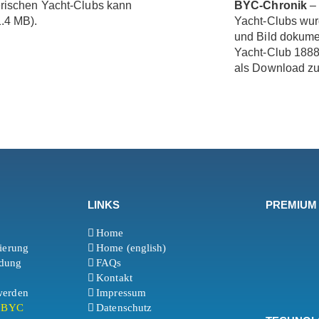
erischen Yacht-Clubs kann
BYC-Chronik
– 
.4 MB).
Yacht-Clubs wurd
und Bild dokume
Yacht-Club 1888 
als Download zu
LINKS
PREMIUM
Home
rierung
Home (english)
ldung
FAQs
Kontakt
werden
Impressum
t BYC
Datenschutz