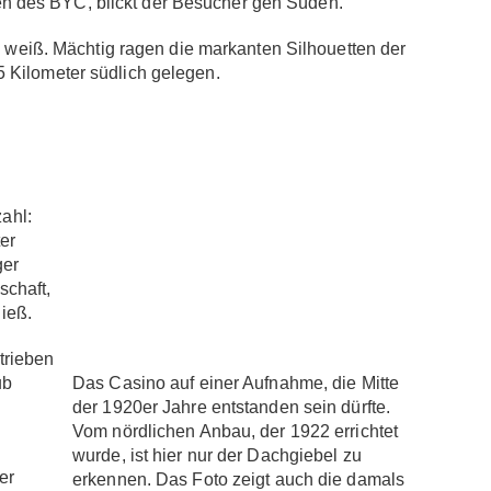
n des BYC, blickt der Besucher gen Süden.
d weiß. Mächtig ragen die markanten Silhouetten der
 Kilometer südlich gelegen.
ahl:
er
ger
schaft,
ieß.
trieben
ub
Das Casino auf einer Aufnahme, die Mitte
der 1920er Jahre entstanden sein dürfte.
Vom nördlichen Anbau, der 1922 errichtet
wurde, ist hier nur der Dachgiebel zu
er
erkennen. Das Foto zeigt auch die damals