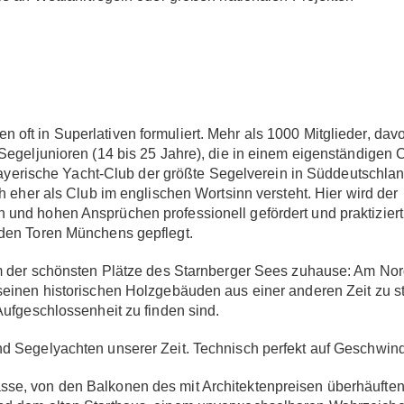
oft in Superlativen formuliert. Mehr als 1000 Mitglieder, dav
Segeljunioren (14 bis 25 Jahre), die in einem eigenständigen 
 Bayerische Yacht-Club der größte Segelverein in Süddeutschlan
h eher als Club im englischen Wortsinn versteht. Hier wird der
und hohen Ansprüchen professionell gefördert und praktiziert
 den Toren Münchens gepflegt.
nem der schönsten Plätze des Starnberger Sees zuhause: Am No
 seinen historischen Holzgebäuden aus einer anderen Zeit zu
Aufgeschlossenheit zu finden sind.
d Segelyachten unserer Zeit. Technisch perfekt auf Geschwindi
se, von den Balkonen des mit Architektenpreisen überhäuften