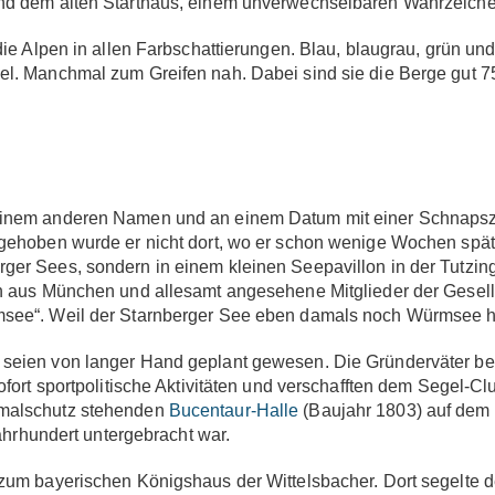
und dem alten Starthaus, einem unverwechselbaren Wahrzeiche
die Alpen in allen Farbschattierungen. Blau, blaugrau, grün un
l. Manchmal zum Greifen nah. Dabei sind sie die Berge gut 75
einem anderen Namen und an einem Datum mit einer Schnapsz
 gehoben wurde er nicht dort, wo er schon wenige Wochen spät
er Sees, sondern in einem kleinen Seepavillon in der Tutzin
h aus München und allesamt angesehene Mitglieder der Gesell
msee“. Weil der Starnberger See eben damals noch Würmsee h
seien von langer Hand geplant gewesen. Die Gründerväter be
fort sportpolitische Aktivitäten und verschafften dem Segel-Cl
kmalschutz stehenden
Bucentaur-Halle
(Baujahr 1803) auf dem
Jahrhundert untergebracht war.
zum bayerischen Königshaus der Wittelsbacher. Dort segelte d