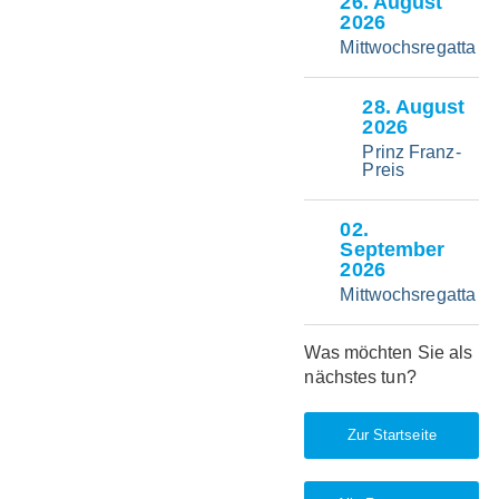
26
. August
GoSailing Youth
2026
WhatsApp-Gruppe:
Mittwochsregatta
Zur Aufnahme bitte eine
kurze Nachricht an Finn
Lehmann +49 1573
28
. August
7759491
2026
Beim GoSailing Youth-
Prinz Franz-
Training werden für
Preis
Mitglieder der JJA
gemeinsame Trainings
absolviert, bei dem
02
.
Anfänger, als auch
September
fortgeschrittene Segler
2026
teilnehmen können. In
Mittwochsregatta
der Gruppe Spaß zu
haben und erste
Erfahrungen im
Was möchten Sie als
Bootshandling, bis hin
nächstes tun?
zum im Regattasegeln
zu sammeln, steht
hierbei im Vordergrund.
Zur Startseite