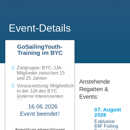
Event-Details
GoSailingYouth-
Training im BYC
Zielgruppe:
BYC-JJA-
Mitglieder zwischen 15
und 25 Jahren
Anstehende
Voraussetzung:
Mitgliedschaft
Regatten &
in der JJA des BYC
Events:
(externe Interessenten
können nur nach
16.06.2026
vorheriger Absprache
07
. August
teilnehmen)
Event beendet!
2026
Ansprechpartner:
Finn
Exklusive
Lehmann
69F Foiling
Anmeldung abgeschlossen
(finn.e.lehmann@gmail.com)