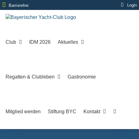
Zum
Login
Barrierefrei
Inhalt
springen
Club
IDM 2026
Aktuelles
Regatten & Clubleben
Gastronomie
Mitglied werden
Stiftung BYC
Kontakt