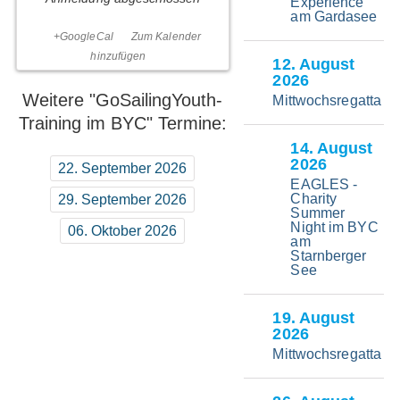
Experience
am Gardasee
Treffpunkt für die
+GoogleCal
Zum Kalender
Freitagstrainings im
BYC:
17:00 segelfertig
hinzufügen
12
. August
Anmeldedeadline:
2026
Mittwoch Abend um
Weitere "GoSailingYouth-
Mittwochsregatta
20:00 vor
Training im BYC" Termine:
dem jeweiligen
Trainingstermin
14
. August
2026
Alle Teilnehmenden
22. September 2026
müssen bitte über eine
EAGLES -
eigene Schwimmweste
Charity
29. September 2026
Summer
in der geeigneten
Night im BYC
Gewichtsklasse
06. Oktober 2026
am
verfügen!
Starnberger
BYC Schwimmwesten
See
können über die BYC
Geschäftsstelle zu den
19
. August
Öffnungszeiten
2026
erworben werden.
Mittwochsregatta
Genaue Infos über die