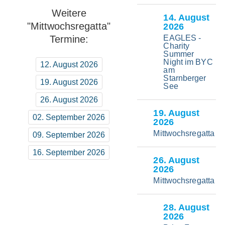
10. Juni MYC
19. August MRSV
Weitere
14
. August
16. Juni SCW
"Mittwochsregatta"
2026
26. August BYC
Termine:
EAGLES -
24. Juni MRSV
Charity
02. September MYC
Summer
01. Juli BYC
Night im BYC
12. August 2026
09. September SCW
am
08. Juli MYC
Starnberger
19. August 2026
16. September MRSV
See
26. August 2026
19
. August
02. September 2026
2026
Mittwochsregatta
09. September 2026
16. September 2026
26
. August
2026
Mittwochsregatta
28
. August
2026