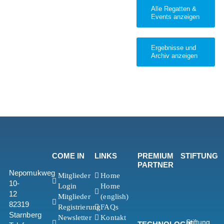
Alle Regatten &
Events anzeigen
Ergebnisse und
Archiv anzeigen
COME IN
LINKS
PREMIUM
STIFTUNG
PARTNER
Nepomukweg
Mitglieder
Home
10-
Login
Home
12
Mitglieder
(english)
82319
Registrierung
FAQs
Starnberg
Newsletter
Kontakt
Stiftung