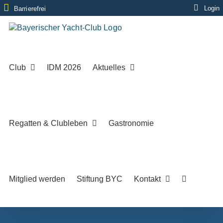
Zum
Login
Barrierefrei
Inhalt
springen
Club
IDM 2026
Aktuelles
Regatten & Clubleben
Gastronomie
Mitglied werden
Stiftung BYC
Kontakt