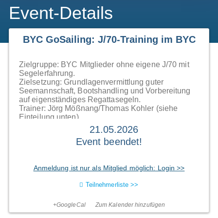
Event-Details
BYC GoSailing: J/70-Training im BYC
Zielgruppe:
BYC Mitglieder ohne eigene J/70 mit
Segelerfahrung.
Zielsetzung:
Grundlagenvermittlung guter
Seemannschaft, Bootshandling und Vorbereitung
auf eigenständiges Regattasegeln.
Trainer:
Jörg Mößnang/Thomas Kohler (siehe
Einteilung unten)
Kosten:
Innerhalb des BYC Season Pass "BYC
21.05.2026
GoSailing J/70" abgedeckt (Trainerkosten und
Event beendet!
Bootscharter).
Weitere Infos:
Per BYC GoSailing Gruppe.
Boote:
Zwei J/70 werden für die Teilnehmenden
Anmeldung ist nur als Mitglied möglich: Login >>
durch den BYC gestellt.
Weitere Anforderungen:
Aktive Mithilfe bei der BYC
Teilnehmerliste >>
J/70 Maintenance
Zusätzliche Empfehlung:
BYC Rent-a-Coach-
Programm.
+GoogleCal
Zum Kalender hinzufügen