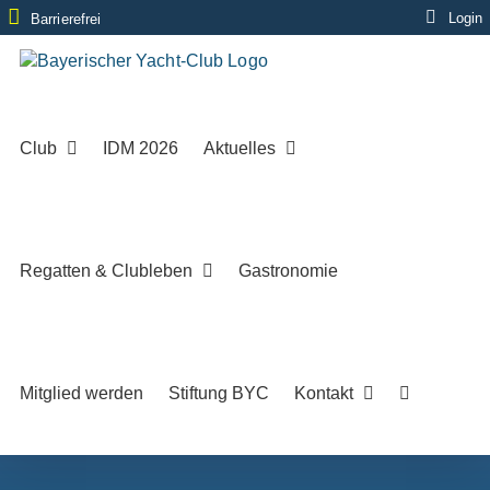
Zum
Login
Barrierefrei
Inhalt
springen
Club
IDM 2026
Aktuelles
Regatten & Clubleben
Gastronomie
Mitglied werden
Stiftung BYC
Kontakt