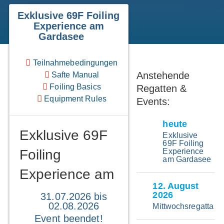
Event-Details
Exklusive 69F Foiling
Experience am
Gardasee
Teilnahmebedingungen
Anstehende
Safte Manual
Foiling Basics
Regatten &
Equipment Rules
Events:
heute
Exklusive 69F
Exklusive
69F Foiling
Foiling
Experience
am Gardasee
Experience am
12
. August
Gardasee
2026
31.07.2026 bis
02.08.2026
Mittwochsregatta
Event beendet!
High Performance