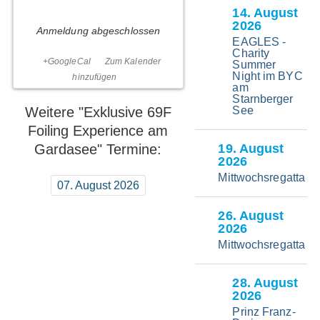
Sailing.
14
. August
2026
Geschwindigkeit.
Anmeldung abgeschlossen
EAGLES -
Adrenalin.
Charity
+GoogleCal
Zum Kalender
Summer
Night im BYC
hinzufügen
Der Bayerische Yacht-Club
am
bietet seinen Mitgliedern
Starnberger
eine exklusive Möglichkeit,
Weitere "Exklusive 69F
See
modernstes High-
Foiling Experience am
Performance-Segeln auf
einem der spektakulärsten
Gardasee" Termine:
19
. August
Reviere Europas zu
2026
erleben.
Mittwochsregatta
07. August 2026
Gemeinsam mit
Xaver
Schwarz
geht es für ein
26
. August
intensives Foiling-
2026
Wochenende an den
Gardasee zur
Fraglia Vela
Mittwochsregatta
Malcesine
– direkt aufs
69F.
28
. August
Von Freitagabend bis
2026
Sonntagnachmittag
Prinz Franz-
erleben die Teilnehmer