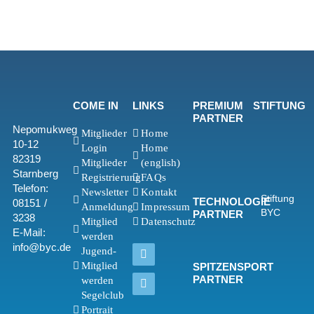
• 05. – 07.06.2026
• 17. – 19.07.2026
• 31.07. – 02.08.2026
• 07. – 09.08.2026
Leistungen
COME IN
LINKS
PREMIUM
STIFTUNG
• Betreuung & Coaching
PARTNER
durch Xaver Schwarz und
Nepomukweg
Mitglieder
Home
Team
10-12
• Nutzung des 69F Foiling-
Login
Home
82319
Boots
Mitglieder
(english)
• Helme, Schwimmwesten
Starnberg
Registrierung
FAQs
und Brillen inklusive
Telefon:
Newsletter
Kontakt
• Exklusive High-
Stiftung
TECHNOLOGIE
08151 /
Anmeldung
Impressum
Performance-Sailing
BYC
PARTNER
3238
Mitglied
Datenschutz
Experience am Gardasee
E-Mail:
werden
info@byc.de
Kosten
Jugend-
Mitglied
SPITZENSPORT
PARTNER
werden
2.500 EUR pro
Wochenende / Paket
Segelclub
Für Gruppen von 1–6
Portrait