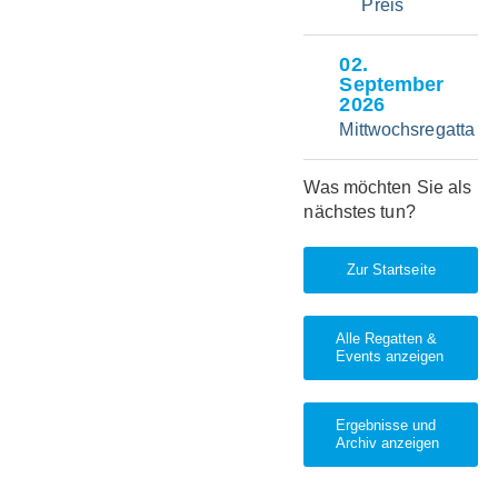
Preis
eine einzigartige
Kombination aus
professionellem
02
.
Onboarding,
September
Bootshandling, Coaching
2026
und maximaler Sailing
Experience auf
Mittwochsregatta
modernsten Foiling-
Booten.
Was möchten Sie als
nächstes tun?
Ablauf
Freitag | ab 18:00 Uhr
Zur Startseite
Onboarding Experience &
Boots-Check
Samstag
Alle Regatten &
69F Sailing Experience
Events anzeigen
Sonntag
69F Sailing Experience bis
ca. 16:00 Uhr
Ergebnisse und
Archiv anzeigen
Termine 2026