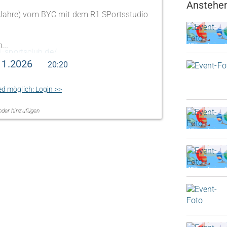
Anstehen
 Jahre) vom BYC mit dem R1 SPortsstudio
...
1-sportsclub.de/
11.2026
20:20
/www.schwabinger-tor.de/lageplan/
ed möglich: Login >>
der hinzufügen