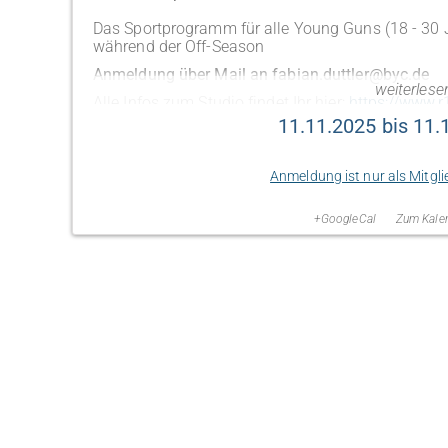
Das Sportprogramm für alle Young Guns (18 - 30
während der Off-Season
Anmeldung über Mail an fabian.duttler@byc.de
weiterlesen
Alle Infos zum Studio findet Ihr hier:
https://www.r
11.11.2025 bis 11.
Infos zur Anfahrt des Studios in München:
https:/
Anmeldung ist nur als Mitgli
+GoogleCal
Zum Kalen