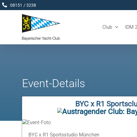
Zum
08151 / 3238
Inhalt
springen
Club
IDM 
Event-Details
BYC x R1 Sportscl
BYC x R1 Sportsstudio München