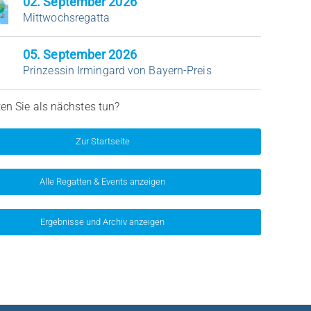
02
. September 2026
Mittwochsregatta
05
. September 2026
Prinzessin Irmingard von Bayern-Preis
n Sie als nächstes tun?
Zur Startseite
Alle Regatten & Events anzeigen
Ergebnisse und Archiv anzeigen