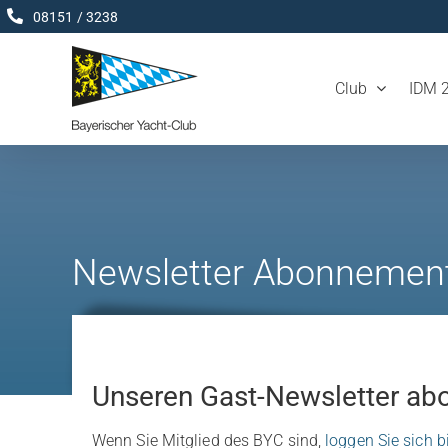
Zum
08151 / 3238
Inhalt
springen
Club
IDM 
Newsletter Abonnemen
Unseren Gast-Newsletter ab
Wenn Sie Mitglied des BYC sind,
loggen Sie sich bi