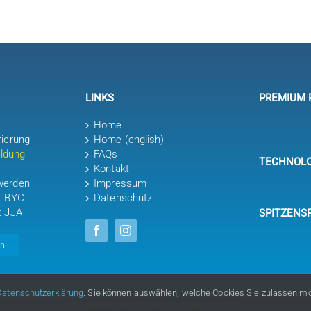
LINKS
PREMIUM 
Home
rierung
Home (english)
ldung
FAQs
TECHNOLO
Kontakt
werden
Impressum
it BYC
Datenschutz
t JJA
SPITZENS
en
Datenschutzerklärung
. Sie können auswählen, welche Cookies Sie zulassen m
© Copyright Bayerischer Yacht-Club e.V. 2026