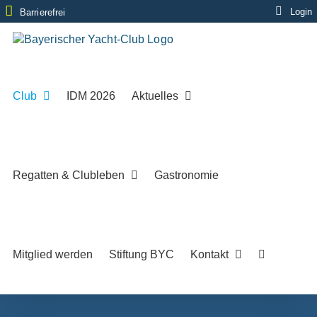
Zum
Login
Barrierefrei
Inhalt
springen
Club
IDM 2026
Aktuelles
Regatten & Clubleben
Gastronomie
Mitglied werden
Stiftung BYC
Kontakt