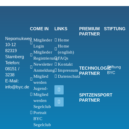
COME IN
LINKS
PREMIUM
STIFTUNG
PARTNER
Nepomukweg
Mitglieder
Home
10-12
Login
Home
82319
Mitglieder
(english)
Starnberg
Registrierung
FAQs
Telefon:
Newsletter
Kontakt
Stiftung
TECHNOLOGIE
08151 /
Anmeldung
Impressum
BYC
PARTNER
3238
Mitglied
Datenschutz
E-Mail:
werden
info@byc.de
Jugend-
Mitglied
SPITZENSPORT
PARTNER
werden
Segelclub
Portrait
BYC
Segelclub