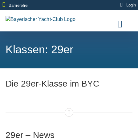
Zum
Login
Barrierefrei
Inhalt
springen
Klassen: 29er
Die 29er-Klasse im BYC
29er – News