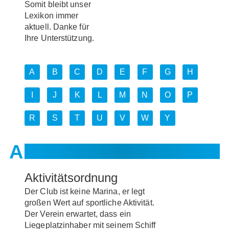
Somit bleibt unser
Lexikon immer
aktuell. Danke für
Ihre Unterstützung.
A
B
C
D
E
F
G
H
I
J
K
L
M
N
O
P
R
S
T
U
V
W
Y
Aktivitätsordnung
Der Club ist keine Marina, er legt
großen Wert auf sportliche Aktivität.
Der Verein erwartet, dass ein
Liegeplatzinhaber mit seinem Schiff