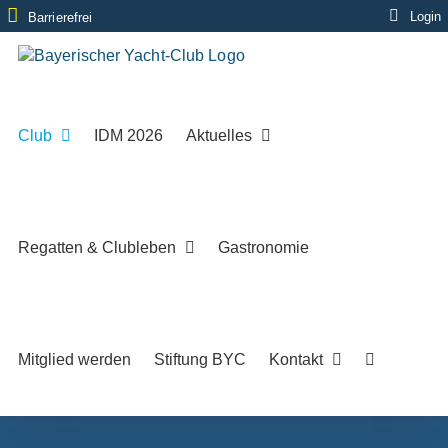
Zum
Login
Barrierefrei
Inhalt
springen
Club
IDM 2026
Aktuelles
Regatten & Clubleben
Gastronomie
Mitglied werden
Stiftung BYC
Kontakt