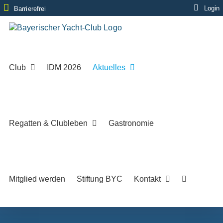
Zum
Login
Barrierefrei
Inhalt
springen
Club
IDM 2026
Aktuelles
Regatten & Clubleben
Gastronomie
Mitglied werden
Stiftung BYC
Kontakt