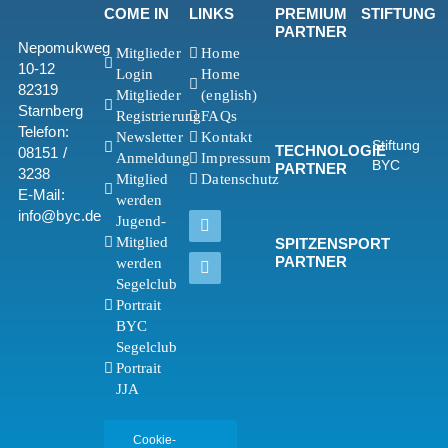
COME IN
LINKS
PREMIUM
STIFTUNG
PARTNER
Nepomukweg
Mitglieder
Home
10-12
Login
Home
82319
Mitglieder
(english)
Starnberg
Registrierung
FAQs
Telefon:
Newsletter
Kontakt
Stiftung
TECHNOLOGIE
08151 /
Anmeldung
Impressum
BYC
PARTNER
3238
Mitglied
Datenschutz
E-Mail:
werden
info@byc.de
Jugend-
Mitglied
SPITZENSPORT
PARTNER
werden
Segelclub
Portrait
BYC
Segelclub
Portrait
JJA
Cookie-