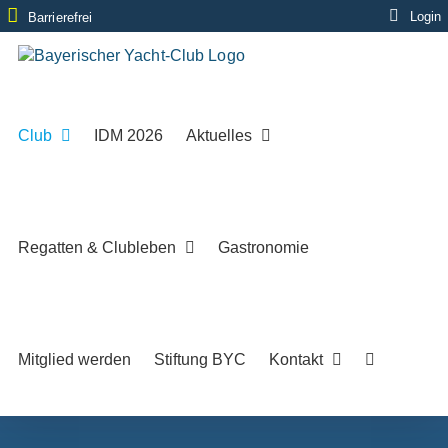
Zum
Login
Barrierefrei
Inhalt
springen
Club
IDM 2026
Aktuelles
Regatten & Clubleben
Gastronomie
Mitglied werden
Stiftung BYC
Kontakt