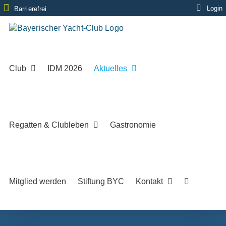
Zum
Login
Barrierefrei
Inhalt
springen
Club
IDM 2026
Aktuelles
Regatten & Clubleben
Gastronomie
Mitglied werden
Stiftung BYC
Kontakt