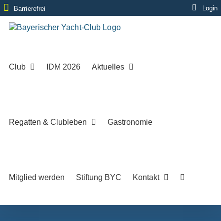
Zum
Login
Barrierefrei
Inhalt
springen
Club
IDM 2026
Aktuelles
Regatten & Clubleben
Gastronomie
Mitglied werden
Stiftung BYC
Kontakt