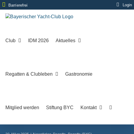
Zum
Login
Barrierefrei
Inhalt
springen
Club
IDM 2026
Aktuelles
Regatten & Clubleben
Gastronomie
Mitglied werden
Stiftung BYC
Kontakt