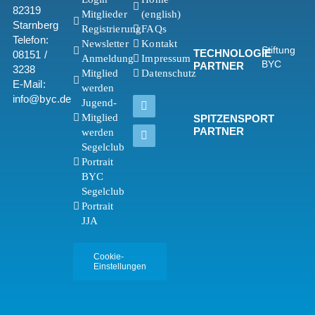
82319
Mitglieder
(english)
Starnberg
Registrierung
FAQs
Telefon:
Newsletter
Kontakt
Stiftung
TECHNOLOGIE
08151 /
Anmeldung
Impressum
BYC
PARTNER
3238
Mitglied
Datenschutz
E-Mail:
werden
info@byc.de
Jugend-
Mitglied
SPITZENSPORT
PARTNER
werden
Segelclub
Portrait
BYC
Segelclub
Portrait
JJA
Cookie-
Einstellungen