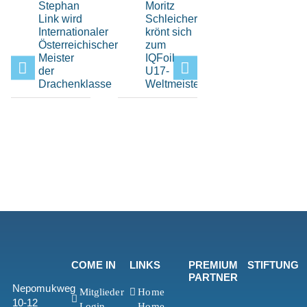
Stephan
Moritz
Hochklassi
Link wird
Schleicher
H-Boot-
Internationaler
krönt sich
Sport
Österreichischer
zum
beim Elfi-
Meister
IQFoil
Pokal im
der
U17-
Bayerisch
Drachenklasse
Weltmeister
Yacht-
Club
COME IN
LINKS
PREMIUM
STIFTUNG
PARTNER
Nepomukweg
Mitglieder
Home
10-12
Login
Home