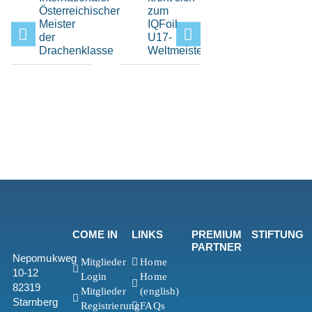
Österreichischer
zum
beim Elfi-
Meister
IQFoil
Pokal im
der
U17-
Bayerisch
Drachenklasse
Weltmeister
Yacht-
Club
COME IN
LINKS
PREMIUM
STIFTUNG
PARTNER
Nepomukweg
Mitglieder
Home
10-12
Login
Home
82319
Mitglieder
(english)
Starnberg
Registrierung
FAQs