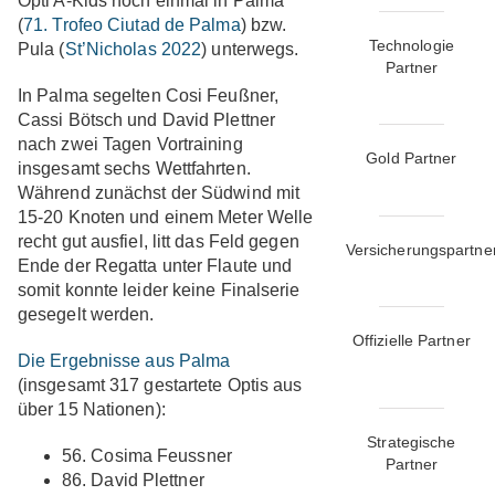
Opti A-Kids noch einmal in Palma
(
71. Trofeo Ciutad de Palma
) bzw.
Technologie
Pula (
St’Nicholas 2022
) unterwegs.
Partner
In Palma segelten Cosi Feußner,
Cassi Bötsch und David Plettner
nach zwei Tagen Vortraining
Gold Partner
insgesamt sechs Wettfahrten.
Während zunächst der Südwind mit
15-20 Knoten und einem Meter Welle
recht gut ausfiel, litt das Feld gegen
Versicherungspartne
Ende der Regatta unter Flaute und
somit konnte leider keine Finalserie
gesegelt werden.
Offizielle Partner
Die Ergebnisse aus Palma
(insgesamt 317 gestartete Optis aus
über 15 Nationen):
Strategische
56. Cosima Feussner
Partner
86. David Plettner