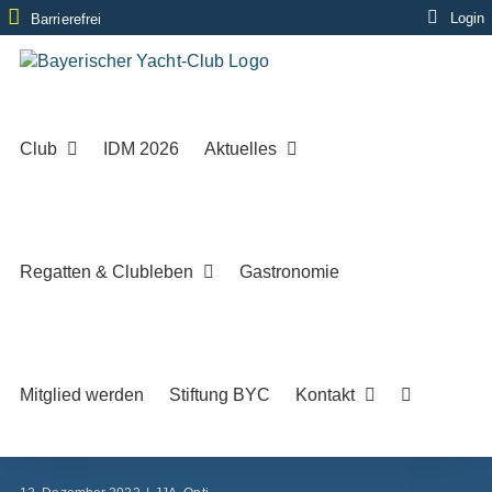
Zum
Login
Barrierefrei
Inhalt
springen
Club
IDM 2026
Aktuelles
Regatten & Clubleben
Gastronomie
Mitglied werden
Stiftung BYC
Kontakt