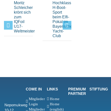
Moritz
Hochklassiger
Spannende
Schleicher
H-Boot-
Auftakt
krönt sich
Sport
der
zum
beim Elfi-
Drachen-
IQFoil
Pokal im
Serie im
U17-
Bayerischen
Bayerisch
Weltmeister
Yacht-
Yacht-
Club
Club
COME IN
LINKS
PREMIUM
STIFTUNG
PARTNER
Mitglieder
Home
Login
Home
Nepomukweg
Mitglieder
(english)
10-12