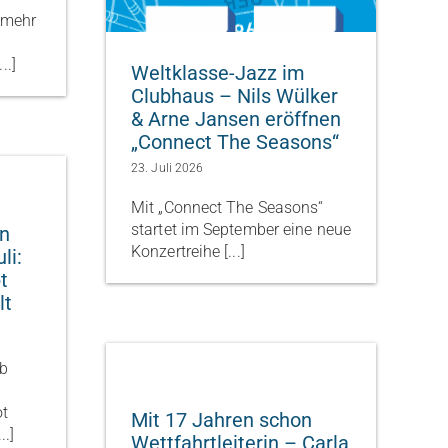
 mehr
..]
Weltklasse-Jazz im
Clubhaus – Nils Wülker
& Arne Jansen eröffnen
„Connect The Seasons“
23. Juli 2026
Mit „Connect The Seasons“
startet im September eine neue
en
Konzertreihe [...]
li:
t
lt
ub
ot
Mit 17 Jahren schon
..]
Wettfahrtleiterin – Carla