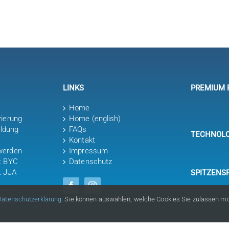
LINKS
PREMIUM 
Home
rierung
Home (english)
ldung
FAQs
TECHNOLO
Kontakt
werden
Impressum
it BYC
Datenschutz
t JJA
SPITZENS
en
Datenschutzerklärung
. Sie können auswählen, welche Cookies Sie zulassen m
© Copyright Bayerischer Yacht-Club e.V. 2026