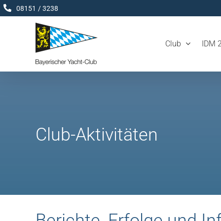
Zum
08151 / 3238
Inhalt
springen
Club
IDM 
Club-Aktivitäten
Berichte, Erfolge und 