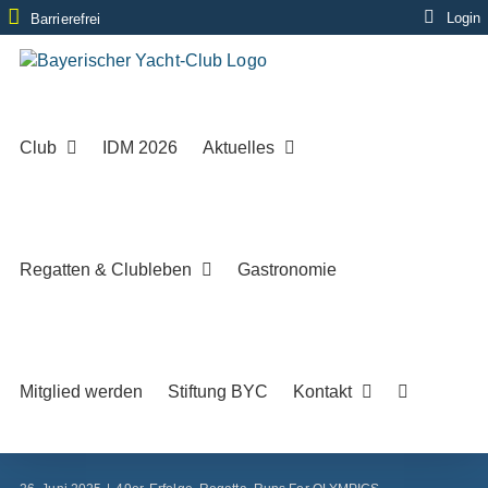
Zum
Login
Barrierefrei
Inhalt
springen
Club
IDM 2026
Aktuelles
Regatten & Clubleben
Gastronomie
Mitglied werden
Stiftung BYC
Kontakt