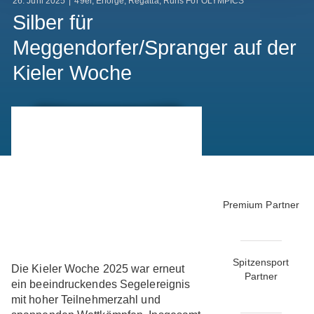
26. Juni 2025
|
49er
,
Erfolge
,
Regatta
,
Runs For OLYMPICS
Silber für
Meggendorfer/Spranger auf der
Kieler Woche
Premium Partner
Spitzensport
Die Kieler Woche 2025 war erneut
Partner
ein beeindruckendes Segelereignis
mit hoher Teilnehmerzahl und