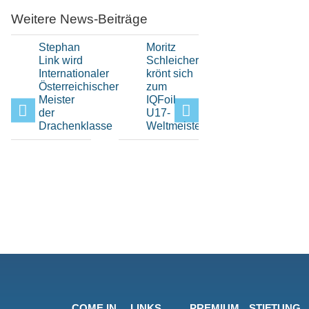
Weitere News-Beiträge
Stephan
Moritz
Hochklassi
Link wird
Schleicher
H-Boot-
Internationaler
krönt sich
Sport
Österreichischer
zum
beim Elfi-
Meister
IQFoil
Pokal im
der
U17-
Bayerisch
Drachenklasse
Weltmeister
Yacht-
Club
COME IN
LINKS
PREMIUM
STIFTUNG