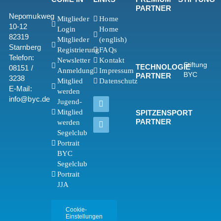
PARTNER
Nepomukweg
Mitglieder
Home
10-12
Login
Home
82319
Mitglieder
(english)
Starnberg
Registrierung
FAQs
Telefon:
Newsletter
Kontakt
Stiftung
TECHNOLOGIE
08151 /
Anmeldung
Impressum
BYC
PARTNER
3238
Mitglied
Datenschutz
E-Mail:
werden
info@byc.de
Jugend-
Mitglied
SPITZENSPORT
PARTNER
werden
Segelclub
Portrait
BYC
Segelclub
Portrait
JJA
Cookie-
Einstellungen