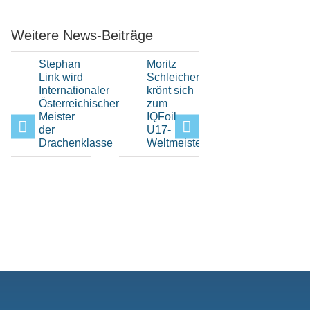
Weitere News-Beiträge
Stephan
Moritz
Hochklassi
Link wird
Schleicher
H-Boot-
Internationaler
krönt sich
Sport
Österreichischer
zum
beim Elfi-
Meister
IQFoil
Pokal im
der
U17-
Bayerisch
Drachenklasse
Weltmeister
Yacht-
Club