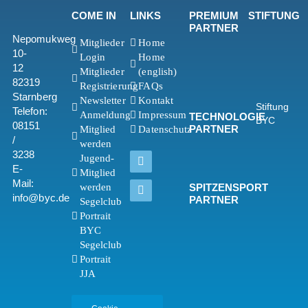
COME IN
LINKS
PREMIUM
STIFTUNG
PARTNER
Nepomukweg
Mitglieder
Home
10-
Login
Home
12
Mitglieder
(english)
82319
Registrierung
FAQs
Starnberg
Newsletter
Kontakt
Stiftung
Telefon:
Anmeldung
Impressum
TECHNOLOGIE
BYC
08151
PARTNER
Mitglied
Datenschutz
/
werden
3238
Jugend-
E-
Mitglied
Mail:
werden
SPITZENSPORT
info@byc.de
PARTNER
Segelclub
Portrait
BYC
Segelclub
Portrait
JJA