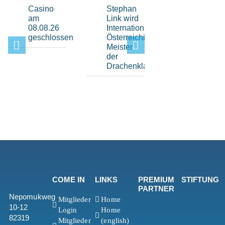
Casino
Stephan
Moritz
am
Link wird
Schleicher
08.08.26
Internationaler
krönt sich
geschlossen
Österreichischer
zum
Meister
IQFoil
der
U17-
Drachenklasse
Weltmeiste
COME IN
LINKS
PREMIUM
STIFTUNG
PARTNER
Nepomukweg
Mitglieder
Home
10-12
Login
Home
82319
Mitglieder
(english)