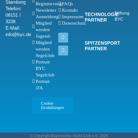
Starnberg
Registrierung
FAQs
Telefon:
Newsletter
Kontakt
Stiftung
TECHNOLOGIE
08151 /
Anmeldung
Impressum
BYC
PARTNER
3238
Mitglied
Datenschutz
E-Mail:
werden
info@byc.de
Jugend-
Mitglied
SPITZENSPORT
PARTNER
werden
Segelclub
Portrait
BYC
Segelclub
Portrait
JJA
Cookie-
Einstellungen
© Copyright Bayerischer Yacht-Club e.V. 2026