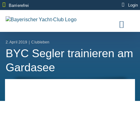
Zum
Login
Barrierefrei
Inhalt
springen
2. April 2019
|
Clubleben
BYC Segler trainieren am
Gardasee