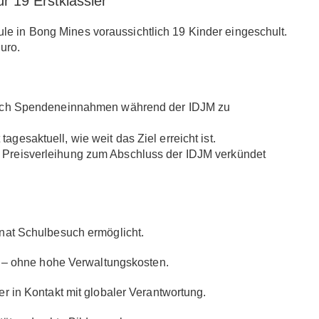
r 19 Erstklässler
ule in Bong Mines
voraussichtlich
19 Kinder
eingeschult.
Euro
.
durch Spendeneinnahmen während der IDJM zu
gesaktuell, wie weit das Ziel erreicht ist.
r
Preisverleihung zum Abschluss der IDJM
verkündet
onat Schulbesuch ermöglicht.
ng – ohne hohe Verwaltungskosten.
r in Kontakt mit globaler Verantwortung.