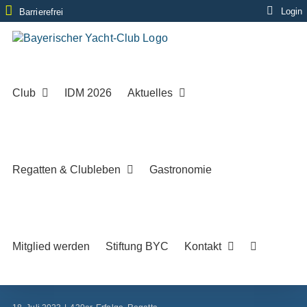
Zum
Login
Barrierefrei
Inhalt
springen
Club
IDM 2026
Aktuelles
Regatten & Clubleben
Gastronomie
Mitglied werden
Stiftung BYC
Kontakt