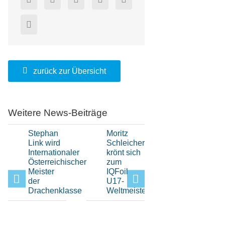
zurück zur Übersicht
Weitere News-Beiträge
Stephan
Moritz
Hochklassi
Link wird
Schleicher
H-Boot-
Internationaler
krönt sich
Sport
Österreichischer
zum
beim Elfi-
Meister
IQFoil
Pokal im
der
U17-
Bayerisch
Drachenklasse
Weltmeister
Yacht-
Club