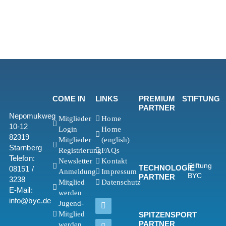
COME IN
LINKS
PREMIUM
STIFTUNG
PARTNER
Nepomukweg
Mitglieder
Home
10-12
Login
Home
82319
Mitglieder
(english)
Starnberg
Registrierung
FAQs
Telefon:
Newsletter
Kontakt
Stiftung
TECHNOLOGIE
08151 /
Anmeldung
Impressum
BYC
PARTNER
3238
Mitglied
Datenschutz
E-Mail:
werden
info@byc.de
Jugend-
Mitglied
SPITZENSPORT
PARTNER
werden