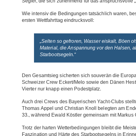
Segler, die sich zunehmend für das anspruchsvolle „
Wie intensiv die Bedingungen tatsächlich waren, b
ersten Wettfahrttag eindrucksvoll:
„Selten so gefroren, Wasser eiskalt, Böen o
Material, die Anspannung vor den Halsen, a
Starbootsegeln.“
Den Gesamtsieg sicherten sich souverän die Europ
Schweizer Crew Eckert/Melo sowie den Dänen Hestb
Vierter nur knapp einen Podestplatz.
Auch drei Crews des Bayerischen Yacht-Clubs stel
Thomas Appel und Christian Knoll belegten am End
33., während Ewald Köstler gemeinsam mit Markus G
Trotz der harten Wetterbedingungen bleibt die Meiste
Faszination und Härte des Starbootsegelns in Erinne