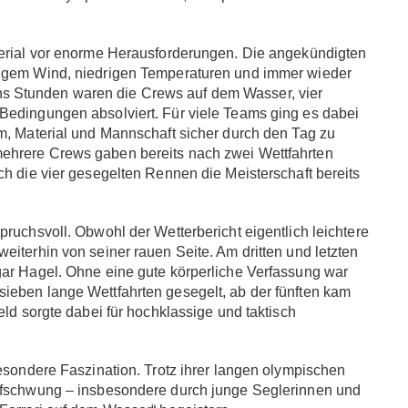
terial vor enorme Herausforderungen. Die angekündigten
öigem Wind, niedrigen Temperaturen und immer wieder
s Stunden waren die Crews auf dem Wasser, vier
Bedingungen absolviert. Für viele Teams ging es dabei
m, Material und Mannschaft sicher durch den Tag zu
ehrere Crews gaben bereits nach zwei Wettfahrten
ch die vier gesegelten Rennen die Meisterschaft bereits
ruchsvoll. Obwohl der Wetterbericht eigentlich leichtere
eiterhin von seiner rauen Seite. Am dritten und letzten
gar Hagel. Ohne eine gute körperliche Verfassung war
ieben lange Wettfahrten gesegelt, ab der fünften kam
eld sorgte dabei für hochklassige und taktisch
besondere Faszination. Trotz ihrer langen olympischen
Aufschwung – insbesondere durch junge Seglerinnen und