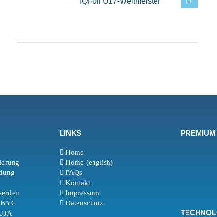
IQFoil U17-Weltmeister
LINKS
PREMIUM
Home
rierung
Home (english)
ldung
FAQs
Kontakt
werden
Impressum
t BYC
Datenschutz
TECHNOL
 JJA