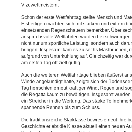
Vizeweltmeistern.
Schon der erste Wettfahrttag stellte Mensch und Ma
Eisheiligen machten sich mit starkem und extrem b
einsetzenden Regenschauern bemerkbar. Über sech
anspruchsvolle Wettfahrten wurden bei schwierigen 
nicht nur um sportliche Leistung, sondern auch daru
bringen. Insgesamt kam es zu sechs Mastbrüchen, m
aufgrund von Unterkühlung auf. Gleichzeitig war dur
am ersten Tag offiziell gültig.
Auch die weiteren Wettfahrttage blieben äußerst ansp
Winde angekündigt hatte, zeigte sich der Bodensee w
Tag herrschten erneut kräftiger Wind, Regen und so
die Regatta kaum zu bewältigen. Insgesamt wurden s
ein Streicher in die Wertung. Das starke Teilnehmerf
spannende Rennen bis zum Schluss.
Die traditionsreiche Starklasse bewies erneut ihre 
Geschichte erlebt die Klasse aktuell einen neuen 