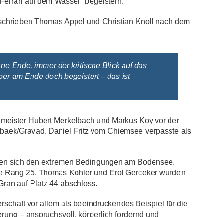
Ferrari auf dem Wasser“ begeistern.
eschrieben Thomas Appel und Christian Knoll nach dem
hne Ende, immer der kritische Blick auf das
ber am Ende doch begeistert – das ist
ameister Hubert Merkelbach und Markus Koy vor der
aek/Gravad. Daniel Fritz vom Chiemsee verpasste als
lten sich den extremen Bedingungen am Bodensee.
e Rang 25, Thomas Kohler und Erol Gerceker wurden
ran auf Platz 44 abschloss.
rschaft vor allem als beeindruckendes Beispiel für die
rung – anspruchsvoll, körperlich fordernd und