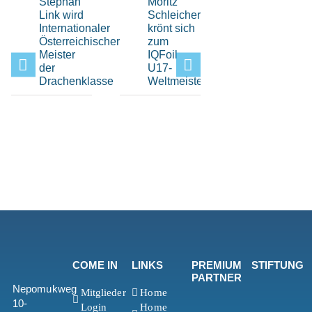
Stephan
Moritz
Hochklassi
Link wird
Schleicher
H-Boot-
Internationaler
krönt sich
Sport
Österreichischer
zum
beim Elfi-
Meister
IQFoil
Pokal im
der
U17-
Bayerisch
Drachenklasse
Weltmeister
Yacht-
Club
COME IN
LINKS
PREMIUM
STIFTUNG
PARTNER
Nepomukweg
Mitglieder
Home
10-
Login
Home