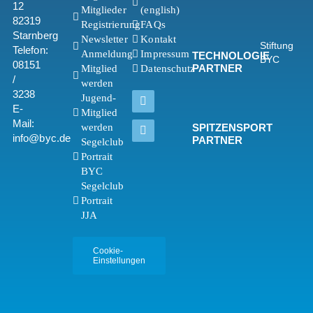
12
Mitglieder
(english)
82319
Registrierung
FAQs
Starnberg
Newsletter
Kontakt
Stiftung
Telefon:
Anmeldung
Impressum
TECHNOLOGIE
BYC
08151
PARTNER
Mitglied
Datenschutz
/
werden
3238
Jugend-
E-
Mitglied
Mail:
werden
SPITZENSPORT
info@byc.de
PARTNER
Segelclub
Portrait
BYC
Segelclub
Portrait
JJA
Cookie-
Einstellungen