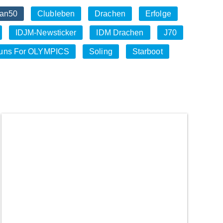
an50
Clubleben
Drachen
Erfolge
IDJM-Newsticker
IDM Drachen
J70
uns For OLYMPICS
Soling
Starboot