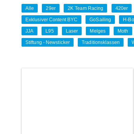
Alle
29er
2K Team Racing
420er
Exklusiver Content BYC
GoSailing
H-Bo
JJA
L95
Laser
Melges
Moth
Stiftung - Newsticker
Traditionsklassen