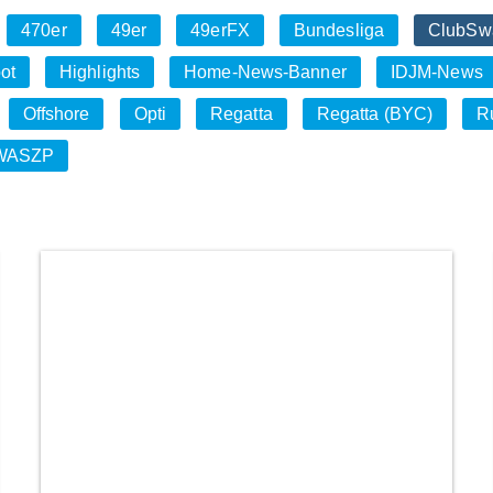
470er
49er
49erFX
Bundesliga
ClubSw
ot
Highlights
Home-News-Banner
IDJM-News
Offshore
Opti
Regatta
Regatta (BYC)
R
WASZP