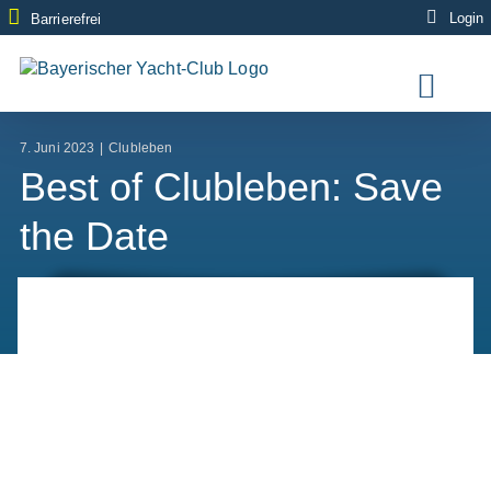
Zum
Login
Barrierefrei
Inhalt
springen
7. Juni 2023
|
Clubleben
Best of Clubleben: Save
the Date