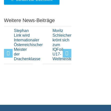
Weitere News-Beiträge
Stephan
Moritz
Hochklassi
Link wird
Schleicher
H-Boot-
Internationaler
krönt sich
Sport
Österreichischer
zum
beim Elfi-
Meister
IQFoil
Pokal im
der
U17-
Bayerisch
Drachenklasse
Weltmeister
Yacht-
Club