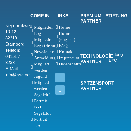
COME IN
LINKS
PREMIUM
STIFTUNG
PARTNER
Nepomukweg
Mitglieder
Home
10-12
Login
Home
82319
Mitglieder
(english)
Starnberg
Registrierung
FAQs
Telefon:
Newsletter
Kontakt
Stiftung
TECHNOLOGIE
08151 /
Anmeldung
Impressum
BYC
PARTNER
3238
Mitglied
Datenschutz
E-Mail:
werden
info@byc.de
Jugend-
Mitglied
SPITZENSPORT
PARTNER
werden
Segelclub
Portrait
BYC
Segelclub
Portrait
JJA