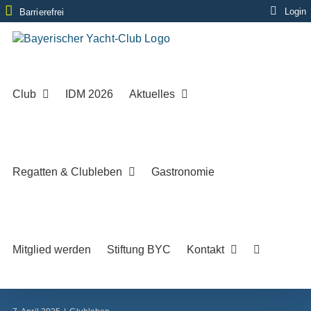
Zum
Login
Barrierefrei
Inhalt
springen
Club
IDM 2026
Aktuelles
Regatten & Clubleben
Gastronomie
Mitglied werden
Stiftung BYC
Kontakt