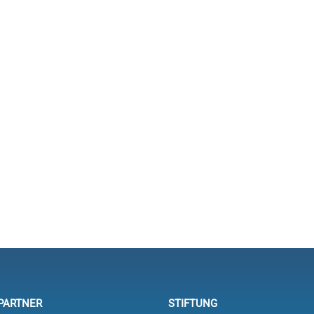
Spannender Auftakt der Drachen-
Serie im Bayerischen Yacht-Club
PARTNER
STIFTUNG