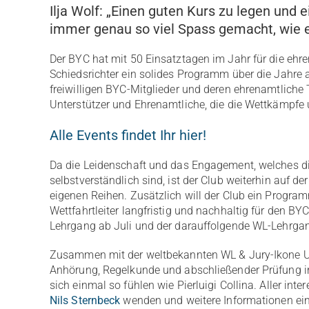
Ilja Wolf: „Einen guten Kurs zu legen und 
immer genau so viel Spass gemacht, wie e
Der BYC hat mit 50 Einsatztagen im Jahr für die ehre
Schiedsrichter ein solides Programm über die Jahre a
freiwilligen BYC-Mitglieder und deren ehrenamtliche T
Unterstützer und Ehrenamtliche, die die Wettkämpfe 
Alle Events findet Ihr hier!
Da die Leidenschaft und das Engagement, welches di
selbstverständlich sind, ist der Club weiterhin auf d
eigenen Reihen. Zusätzlich will der Club ein Progra
Wettfahrtleiter langfristig und nachhaltig für den BYC 
Lehrgang ab Juli und der darauffolgende WL-Lehrga
Zusammen mit der weltbekannten WL & Jury-Ikone Uli 
Anhörung, Regelkunde und abschließender Prüfung ink
sich einmal so fühlen wie Pierluigi Collina. Aller int
Nils Sternbeck
wenden und weitere Informationen ei