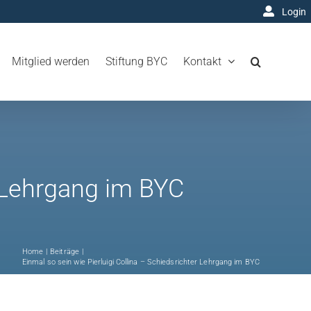
Login
Mitglied werden
Stiftung BYC
Kontakt
r Lehrgang im BYC
Home
Beiträge
Einmal so sein wie Pierluigi Collina – Schiedsrichter Lehrgang im BYC