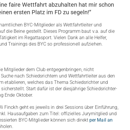
eine faire Wettfahrt abzuhalten hat mir schon
inen ersten Platz im FD zu segeln!“
namtlichen BYC-Mitglieder als Wettfahrtleiter und
uf die Beine gestellt. Dieses Programm baut v.a. auf die
ätigkeit im Regattasport. Vielen Dank an alle Helfer,
und Trainings des BYC so professionell aufziehen.
e Mitglieder dem Club entgegenbringen, nicht
er Suche nach Schiedsrichtern und Wettfahrtleiter aus den
mm etablieren, welches das Thema Schiedsrichter und
sicherstellt. Start dafür ist der diesjährige Schiedsrichter-
ng Ende Oktober.
Finckh geht es jeweils in drei Sessions über Einführung,
l. Hausaufgaben zum Titel: offizielles Jurymitglied und
eressierten BYC-Mitglieder können sich direkt
per Mail an
nholen.