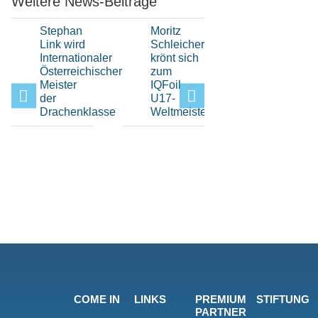
Weitere News-Beiträge
Stephan
Moritz
Hochklassi
Link wird
Schleicher
H-Boot-
Internationaler
krönt sich
Sport
Österreichischer
zum
beim Elfi-
Meister
IQFoil
Pokal im
der
U17-
Bayerisch
Drachenklasse
Weltmeister
Yacht-
Club
COME IN
LINKS
PREMIUM
STIFTUNG
PARTNER