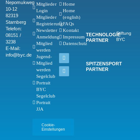
Nepomukweg
Mitglieder
Home
10-12
Login
Home
82319
Mitglieder
(english)
Starnberg
Registrierung
FAQs
Telefon:
Newsletter
Kontakt
Stiftung
TECHNOLOGIE
08151 /
Anmeldung
Impressum
BYC
PARTNER
3238
Mitglied
Datenschutz
E-Mail:
werden
info@byc.de
Jugend-
Mitglied
SPITZENSPORT
PARTNER
werden
Segelclub
Portrait
BYC
Segelclub
Portrait
JJA
Cookie-
Einstellungen