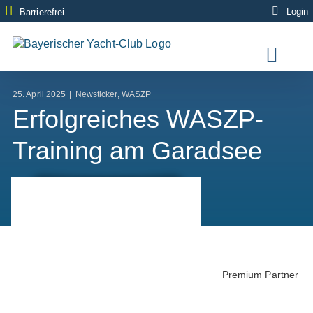
Zum
Login
Barrierefrei
Inhalt
springen
25. April 2025
|
Newsticker
,
WASZP
Erfolgreiches WASZP-
Training am Garadsee
Premium Partner