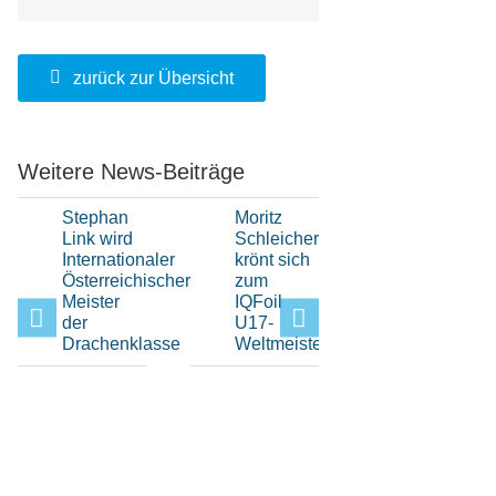
zurück zur Übersicht
Weitere News-Beiträge
Stephan
Moritz
Hochklassi
Link wird
Schleicher
H-Boot-
Internationaler
krönt sich
Sport
Österreichischer
zum
beim Elfi-
Meister
IQFoil
Pokal im
der
U17-
Bayerisch
Drachenklasse
Weltmeister
Yacht-
Club