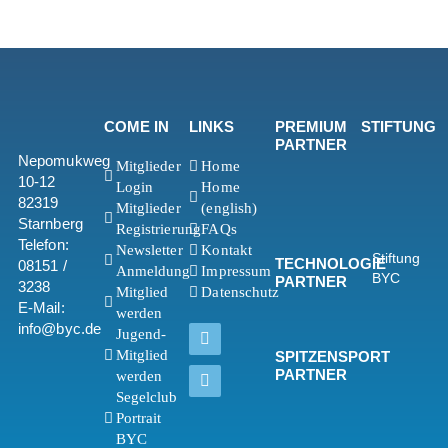
COME IN
LINKS
PREMIUM
STIFTUNG
PARTNER
Nepomukweg
Mitglieder
Home
10-12
Login
Home
82319
Mitglieder
(english)
Starnberg
Registrierung
FAQs
Telefon:
Newsletter
Kontakt
Stiftung
TECHNOLOGIE
08151 /
Anmeldung
Impressum
BYC
PARTNER
3238
Mitglied
Datenschutz
E-Mail:
werden
info@byc.de
Jugend-
Mitglied
SPITZENSPORT
PARTNER
werden
Segelclub
Portrait
BYC