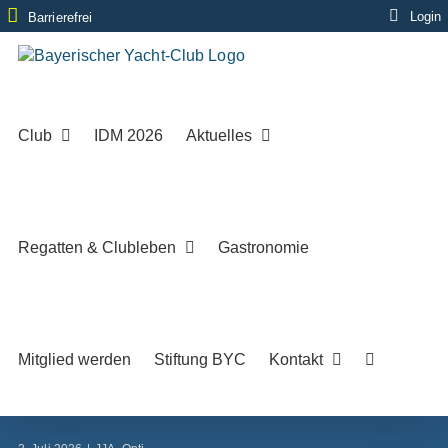
Zum
Login
Barrierefrei
Inhalt
springen
Club
IDM 2026
Aktuelles
Regatten & Clubleben
Gastronomie
Mitglied werden
Stiftung BYC
Kontakt