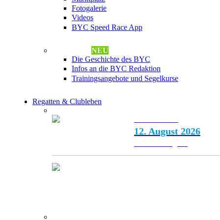
Fotogalerie
Videos
BYC Speed Race App
Neue Seiten
NEU
Die Geschichte des BYC
Infos an die BYC Redaktion
Trainingsangebote und Segelkurse
Regatten & Clubleben
Anstehende Events
Nächstes Event:
12
. August 2026
Mittwochsregatta
Regatten & Clubleben