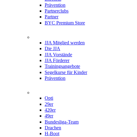
Prävention
Partnerclubs
Partner
BYC Premium Store
Jugend- & Juniorenabteilung
JJA Mitglied werden
Die JJA
JJA Vorstände
JJA Förderer
Trainingsangebote
Segelkurse für Kinder
Prävention
BYC Klassen
Opti
29er
420er
49er
Bundesliga-Team
Drachen
H-Boot