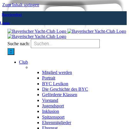
Zum Inhalt springen
Barrierefrei
Login
Suche nach:
Club
Bayerischer Yacht-Club
Mitglied werden
Portrait
BYC Lexikon
Die Geschichte des BYC
Geförderte Klassen
Vorstand
Jugendsport
Inklusion
Spitzensport
Ehrenmitglieder
Ehrenrat