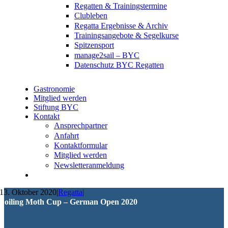
Regatten & Trainingstermine
Clubleben
Regatta Ergebnisse & Archiv
Trainingsangebote & Segelkurse
Spitzensport
manage2sail – BYC
Datenschutz BYC Regatten
Gastronomie
Mitglied werden
Stiftung BYC
Kontakt
Ansprechpartner
Anfahrt
Kontaktformular
Mitglied werden
Newsletteranmeldung
13. Oktober 2020
|
Regatta
|
Foiling Moth Cup – German Open 2020