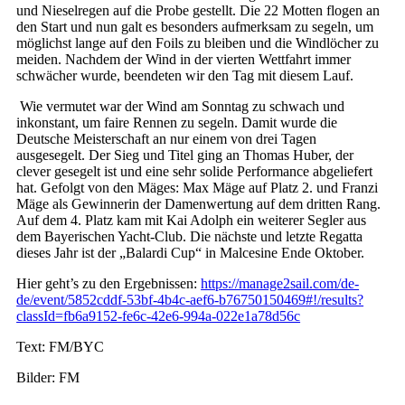
und Nieselregen auf die Probe gestellt. Die 22 Motten flogen an
den Start und nun galt es besonders aufmerksam zu segeln, um
möglichst lange auf den Foils zu bleiben und die Windlöcher zu
meiden. Nachdem der Wind in der vierten Wettfahrt immer
schwächer wurde, beendeten wir den Tag mit diesem Lauf.
Wie vermutet war der Wind am Sonntag zu schwach und
inkonstant, um faire Rennen zu segeln. Damit wurde die
Deutsche Meisterschaft an nur einem von drei Tagen
ausgesegelt. Der Sieg und Titel ging an Thomas Huber, der
clever gesegelt ist und eine sehr solide Performance abgeliefert
hat. Gefolgt von den Mäges: Max Mäge auf Platz 2. und Franzi
Mäge als Gewinnerin der Damenwertung auf dem dritten Rang.
Auf dem 4. Platz kam mit Kai Adolph ein weiterer Segler aus
dem Bayerischen Yacht-Club. Die nächste und letzte Regatta
dieses Jahr ist der „Balardi Cup“ in Malcesine Ende Oktober.
Hier geht’s zu den Ergebnissen:
https://manage2sail.com/de-
de/event/5852cddf-53bf-4b4c-aef6-b76750150469#!/results?
classId=fb6a9152-fe6c-42e6-994a-022e1a78d56c
Text: FM/BYC
Bilder: FM