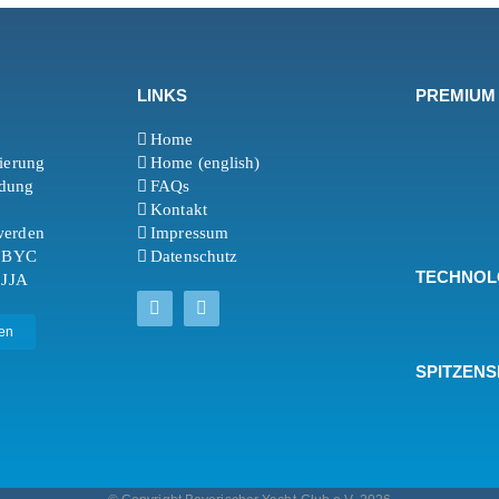
LINKS
PREMIUM
Home
rierung
Home (english)
ldung
FAQs
Kontakt
werden
Impressum
t BYC
Datenschutz
TECHNOL
 JJA
en
SPITZEN