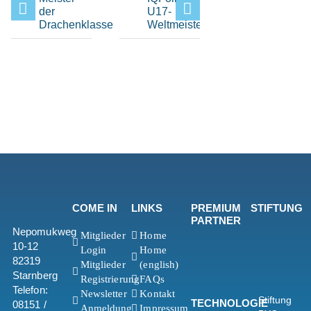
der
U17-
Bayerisch
Drachenklasse
Weltmeister
Yacht-
Club
COME IN
LINKS
PREMIUM
STIFTUNG
PARTNER
Nepomukweg
Mitglieder
Home
10-12
Login
Home
82319
Mitglieder
(english)
Starnberg
Registrierung
FAQs
Telefon:
Newsletter
Kontakt
Stiftung
TECHNOLOGIE
08151 /
Anmeldung
Impressum