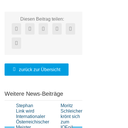
Diesen Beitrag teilen:
zurück zur Übersicht
Weitere News-Beiträge
Stephan
Moritz
Hochklassi
Link wird
Schleicher
H-Boot-
Internationaler
krönt sich
Sport
Österreichischer
zum
beim Elfi-
Meister
IQFoil
Pokal im