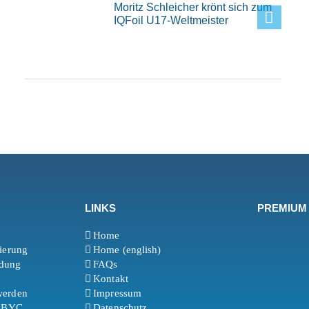
Moritz Schleicher krönt sich zum
IQFoil U17-Weltmeister
LINKS
PREMIUM
Home
rierung
Home (english)
ldung
FAQs
Kontakt
werden
Impressum
t BYC
Datenschutz