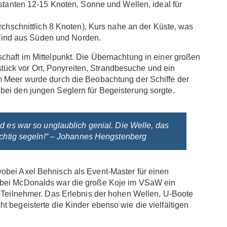
tanten 12-15 Knoten, Sonne und Wellen, ideal für
chschnittlich 8 Knoten), Kurs nahe an der Küste, was
 Wind aus Süden und Norden.
chaft im Mittelpunkt. Die Übernachtung in einer großen
ück vor Ort, Ponyreiten, Strandbesuche und ein
m Meer wurde durch die Beobachtung der Schiffe der
bei den jungen Seglern für Begeisterung sorgte.
d es war so unglaublich genial. Die Welle, das
richtig segeln!“ – Johannes Hengstenberg
obei Axel Behnisch als Event-Master für einen
n bei McDonalds war die große Koje im VSaW ein
e Teilnehmer. Das Erlebnis der hohen Wellen, U-Boote
t begeisterte die Kinder ebenso wie die vielfältigen