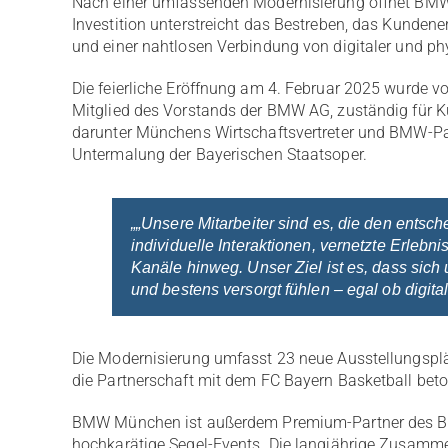
Nach einer umfassenden Modernisierung öffnet BMW 
Investition unterstreicht das Bestreben, das Kundene
und einer nahtlosen Verbindung von digitaler und ph
Die feierliche Eröffnung am 4. Februar 2025 wurde 
Mitglied des Vorstands der BMW AG, zuständig für Ku
darunter Münchens Wirtschaftsvertreter und BMW-Par
Untermalung der Bayerischen Staatsoper.
„„Unsere Mitarbeiter sind es, die den ents
individuelle Interaktionen, vernetzte Erlebn
Kanäle hinweg. Unser Ziel ist es, dass sic
und bestens versorgt fühlen – egal ob digital
Die Modernisierung umfasst 23 neue Ausstellungspl
die Partnerschaft mit dem FC Bayern Basketball beto
BMW München ist außerdem Premium-Partner des Bay
hochkarätige Segel-Events. Die langjährige Zusamme