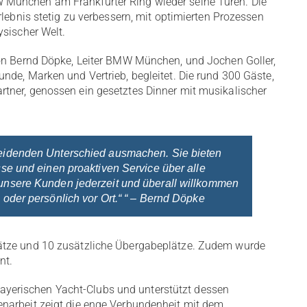
München am Frankfurter Ring wieder seine Türen. Die
rlebnis stetig zu verbessern, mit optimierten Prozessen
ysischer Welt.
von Bernd Döpke, Leiter BMW München, und Jochen Goller,
nde, Marken und Vertrieb, begleitet. Die rund 300 Gäste,
tner, genossen ein gesetztes Dinner mit musikalischer
cheidenden Unterschied ausmachen. Sie bieten
isse und einen proaktiven Service über alle
h unsere Kunden jederzeit und überall willkommen
 oder persönlich vor Ort.“ “ –
Bernd Döpke
ätze und 10 zusätzliche Übergabeplätze. Zudem wurde
nt.
erischen Yacht-Clubs und unterstützt dessen
narbeit zeigt die enge Verbundenheit mit dem