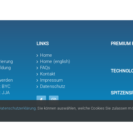
LINKS
PREMIUM 
Home
rierung
Home (english)
ldung
FAQs
TECHNOLO
Kontakt
werden
Impressum
it BYC
Datenschutz
t JJA
SPITZENS
en
Datenschutzerklärung
. Sie können auswählen, welche Cookies Sie zulassen m
© Copyright Bayerischer Yacht-Club e.V. 2026