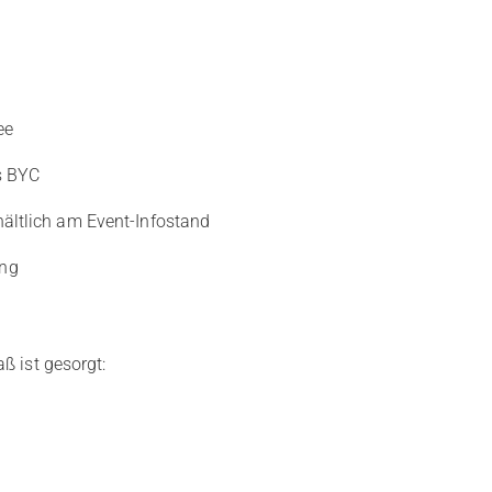
ee
s BYC
hältlich am Event-Infostand
ung
ß ist gesorgt: