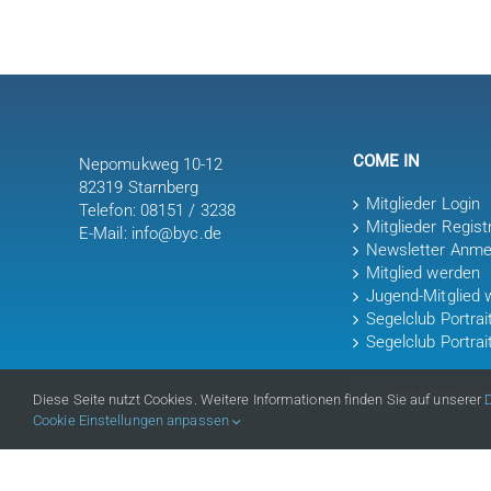
COME IN
Nepomukweg 10-12
82319 Starnberg
Mitglieder Login
Telefon: 08151 / 3238
Mitglieder Regist
E-Mail: info@byc.de
Newsletter Anme
Mitglied werden
Jugend-Mitglied 
Segelclub Portra
Segelclub Portrai
Cookie-Einstellung
Diese Seite nutzt Cookies. Weitere Informationen finden Sie auf unserer
Cookie Einstellungen anpassen