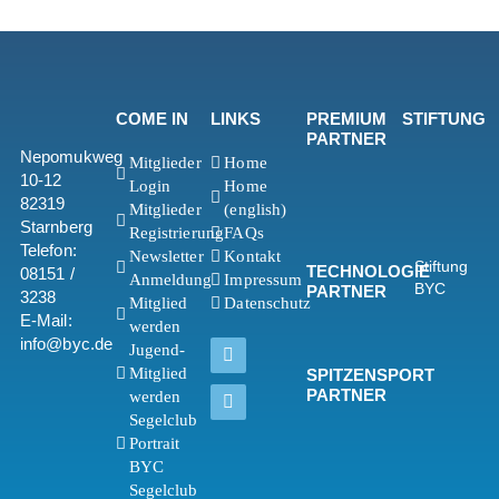
COME IN
LINKS
PREMIUM
STIFTUNG
PARTNER
Nepomukweg
Mitglieder
Home
10-12
Login
Home
82319
Mitglieder
(english)
Starnberg
Registrierung
FAQs
Telefon:
Newsletter
Kontakt
Stiftung
TECHNOLOGIE
08151 /
Anmeldung
Impressum
BYC
PARTNER
3238
Mitglied
Datenschutz
E-Mail:
werden
info@byc.de
Jugend-
Mitglied
SPITZENSPORT
PARTNER
werden
Segelclub
Portrait
BYC
Segelclub