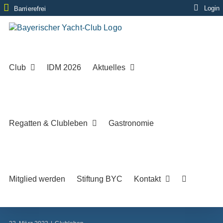
Zum
Login
Barrierefrei
Inhalt
springen
Club
IDM 2026
Aktuelles
Regatten & Clubleben
Gastronomie
Mitglied werden
Stiftung BYC
Kontakt