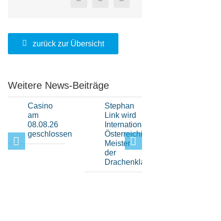
zurück zur Übersicht
Weitere News-Beiträge
Casino
Stephan
Moritz
am
Link wird
Schleicher
08.08.26
Internationaler
krönt sich
geschlossen
Österreichischer
zum
Meister
IQFoil
der
U17-
Drachenklasse
Weltmeiste