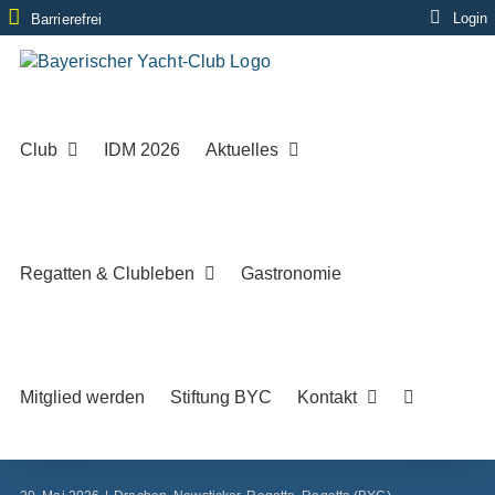
Zum
Login
Barrierefrei
Inhalt
springen
Club
IDM 2026
Aktuelles
Regatten & Clubleben
Gastronomie
Mitglied werden
Stiftung BYC
Kontakt