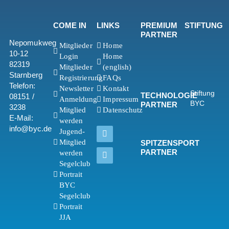
COME IN
LINKS
PREMIUM
STIFTUNG
PARTNER
Nepomukweg
Mitglieder
Home
10-12
Login
Home
82319
Mitglieder
(english)
Starnberg
Registrierung
FAQs
Telefon:
Newsletter
Kontakt
Stiftung
TECHNOLOGIE
08151 /
Anmeldung
Impressum
BYC
PARTNER
3238
Mitglied
Datenschutz
E-Mail:
werden
info@byc.de
Jugend-
Mitglied
SPITZENSPORT
PARTNER
werden
Segelclub
Portrait
BYC
Segelclub
Portrait
JJA