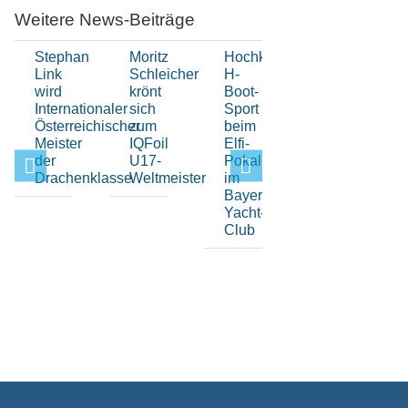
Weitere News-Beiträge
Stephan
Moritz
Hochklassiger
Spannender
Link
Schleicher
H-
Auftakt
wird
krönt
Boot-
der
Internationaler
sich
Sport
Drachen-
Österreichischer
zum
beim
Serie
Meister
IQFoil
Elfi-
im
der
U17-
Pokal
Bayerischen
Drachenklasse
Weltmeister
im
Yacht-
Bayerischen
Club
Yacht-
Club