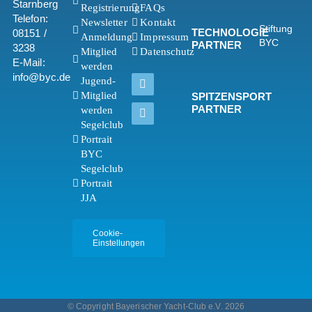
Starnberg
Registrierung
FAQs
Telefon:
Newsletter
Kontakt
Stiftung
TECHNOLOGIE
08151 /
Anmeldung
Impressum
BYC
PARTNER
3238
Mitglied
Datenschutz
E-Mail:
werden
info@byc.de
Jugend-
Mitglied
SPITZENSPORT
PARTNER
werden
Segelclub
Portrait
BYC
Segelclub
Portrait
JJA
Cookie-
Einstellungen
© Copyright Bayerischer Yacht-Club e.V. 2026