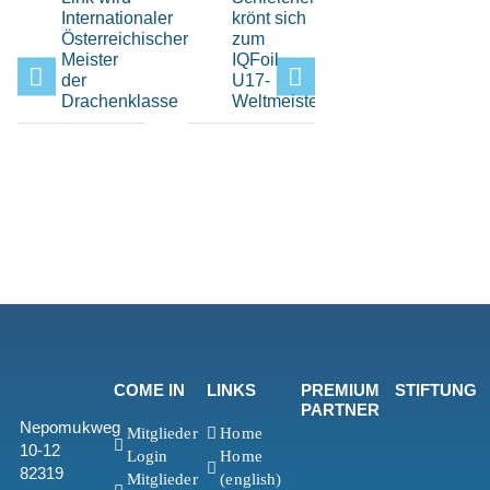
Internationaler
krönt sich
Sport
Österreichischer
zum
beim Elfi-
Meister
IQFoil
Pokal im
der
U17-
Bayerisch
Drachenklasse
Weltmeister
Yacht-
Club
COME IN
LINKS
PREMIUM
STIFTUNG
PARTNER
Nepomukweg
Mitglieder
Home
10-12
Login
Home
82319
Mitglieder
(english)