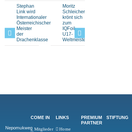
Stephan
Moritz
Hochklassi
Link wird
Schleicher
H-Boot-
Internationaler
krönt sich
Sport
Österreichischer
zum
beim Elfi-
Meister
IQFoil
Pokal im
der
U17-
Bayerisch
Drachenklasse
Weltmeister
Yacht-
Club
COME IN
LINKS
PREMIUM
STIFTUNG
PARTNER
Nepomukweg
Mitglieder
Home