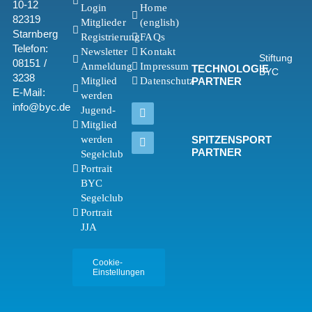
10-12
Login
Home
82319
Mitglieder
(english)
Starnberg
Registrierung
FAQs
Telefon:
Newsletter
Kontakt
Stiftung
08151 /
Anmeldung
Impressum
TECHNOLOGIE
BYC
3238
PARTNER
Mitglied
Datenschutz
E-Mail:
werden
info@byc.de
Jugend-
Mitglied
werden
SPITZENSPORT
PARTNER
Segelclub
Portrait
BYC
Segelclub
Portrait
JJA
Cookie-
Einstellungen