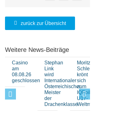
zurück zur Übersicht
Weitere News-Beiträge
Casino
Stephan
Moritz
Hochklassige
am
Link
Schleicher
H-
08.08.26
wird
krönt
Boot-
geschlossen
Internationaler
sich
Sport
Österreichischer
zum
beim
Meister
IQFoil
Elfi-
der
U17-
Pokal
Drachenklasse
Weltmeister
im
Bayerischen
Yacht-
Club