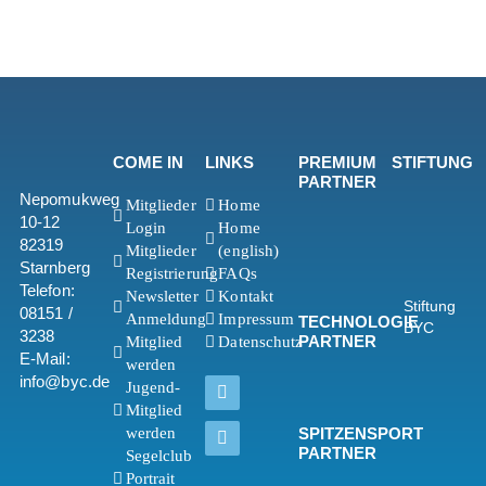
COME IN
LINKS
PREMIUM
STIFTUNG
PARTNER
Nepomukweg
Mitglieder
Home
10-12
Login
Home
82319
Mitglieder
(english)
Starnberg
Registrierung
FAQs
Telefon:
Newsletter
Kontakt
Stiftung
08151 /
Anmeldung
Impressum
TECHNOLOGIE
BYC
3238
PARTNER
Mitglied
Datenschutz
E-Mail:
werden
info@byc.de
Jugend-
Mitglied
werden
SPITZENSPORT
PARTNER
Segelclub
Portrait