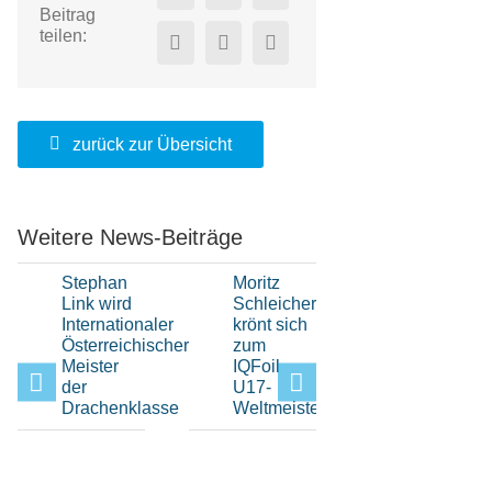
Beitrag
teilen:
zurück zur Übersicht
Weitere News-Beiträge
Stephan
Moritz
Hochklassi
Link wird
Schleicher
H-Boot-
Internationaler
krönt sich
Sport
Österreichischer
zum
beim Elfi-
Meister
IQFoil
Pokal im
der
U17-
Bayerisch
Drachenklasse
Weltmeister
Yacht-
Club