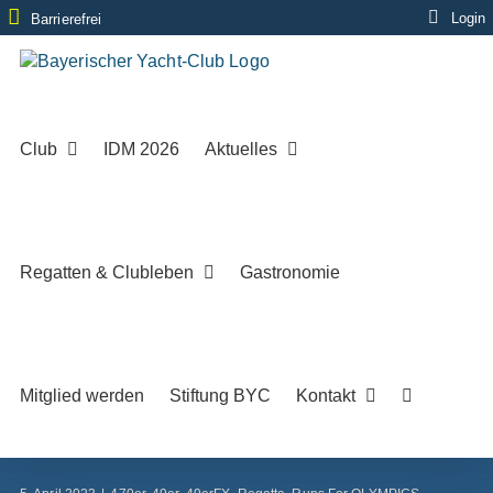
Zum
Login
Barrierefrei
Inhalt
springen
Club
IDM 2026
Aktuelles
Regatten & Clubleben
Gastronomie
Mitglied werden
Stiftung BYC
Kontakt