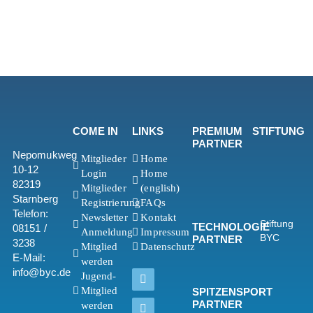
COME IN
LINKS
PREMIUM
STIFTUNG
PARTNER
Nepomukweg
Mitglieder
Home
10-12
Login
Home
82319
Mitglieder
(english)
Starnberg
Registrierung
FAQs
Telefon:
Newsletter
Kontakt
Stiftung
TECHNOLOGIE
08151 /
Anmeldung
Impressum
BYC
PARTNER
3238
Mitglied
Datenschutz
E-Mail:
werden
info@byc.de
Jugend-
Mitglied
SPITZENSPORT
PARTNER
werden