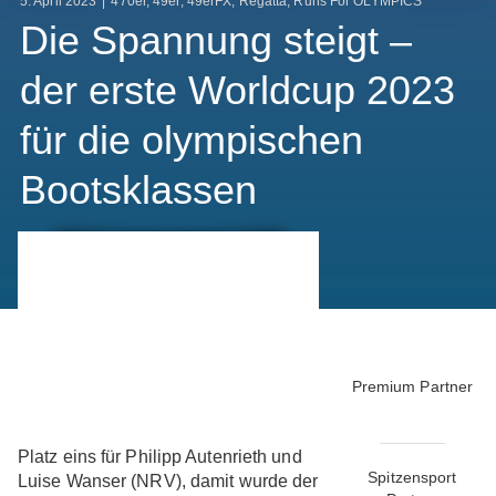
5. April 2023
|
470er
,
49er
,
49erFX
,
Regatta
,
Runs For OLYMPICS
Die Spannung steigt –
der erste Worldcup 2023
für die olympischen
Bootsklassen
Premium Partner
Platz eins für Philipp Autenrieth und
Spitzensport
Luise Wanser (NRV), damit wurde der