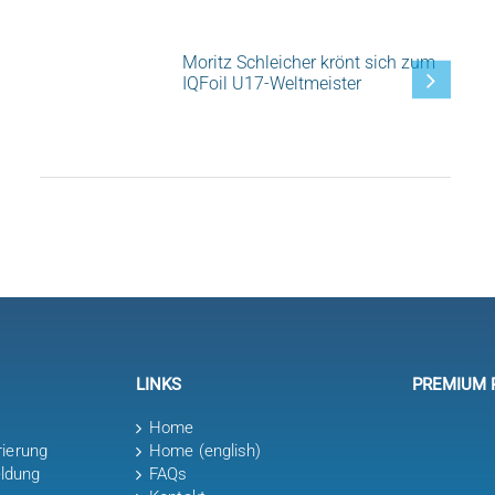
Moritz Schleicher krönt sich zum
IQFoil U17-Weltmeister
LINKS
PREMIUM 
Home
rierung
Home (english)
ldung
FAQs