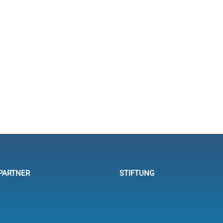
Hochklassiger H-Boot-Sport beim
Elfi-Pokal im Bayerischen Yacht-
Club
PARTNER
STIFTUNG