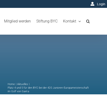
Login
Mitglied werden
Stiftung BYC
Kontakt
Home
Aktuelles
Platz 4 und 5 für den BYC bei der 420 Junioren-Europameisterschaft
im Golf von Gaeta