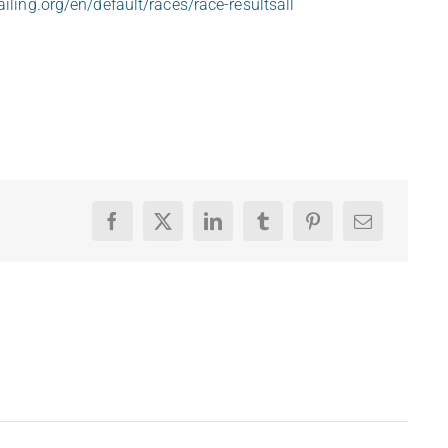
ling.org/en/default/races/race-resultsall