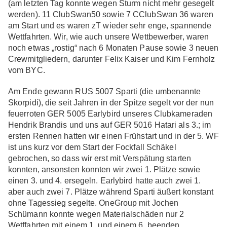
(am letzten Tag konnte wegen Sturm nicht mehr gesegelt
werden). 11 ClubSwan50 sowie 7 CClubSwan 36 waren
am Start und es waren zT wieder sehr enge, spannende
Wettfahrten. Wir, wie auch unsere Wettbewerber, waren
noch etwas „rostig“ nach 6 Monaten Pause sowie 3 neuen
Crewmitgliedern, darunter Felix Kaiser und Kim Fernholz
vom BYC.
Am Ende gewann RUS 5007 Sparti (die umbenannte
Skorpidi), die seit Jahren in der Spitze segelt vor der nun
feuerroten GER 5005 Earlybird unseres Clubkameraden
Hendrik Brandis und uns auf GER 5016 Hatari als 3.; im
ersten Rennen hatten wir einen Frühstart und in der 5. WF
ist uns kurz vor dem Start der Fockfall Schäkel
gebrochen, so dass wir erst mit Verspätung starten
konnten, ansonsten konnten wir zwei 1. Plätze sowie
einen 3. und 4. ersegeln. Earlybird hatte auch zwei 1.
aber auch zwei 7. Plätze während Sparti äußert konstant
ohne Tagessieg segelte. OneGroup mit Jochen
Schümann konnte wegen Materialschäden nur 2
Wetffahrten mit einem 1. und einem 6. beenden.