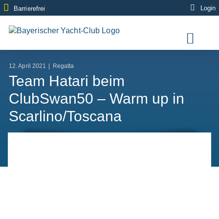
Zum
Login
Barrierefrei
Inhalt
springen
12. April 2021
|
Regatta
Team Hatari beim
ClubSwan50 – Warm up in
Scarlino/Toscana