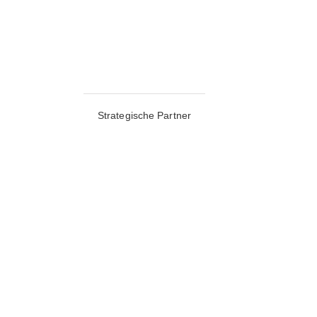
Strategische Partner
Moritz Schleicher krönt sich zum