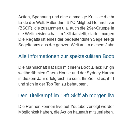
Action, Spannung und eine einmalige Kulisse: die be
Ende der Welt. Mittendrin: BYC-Mitglied Heinrich v
(BSCF), die zusammen u.a. auch die 29er-Gruppe im
die Weltmeisterschaft im 18ft darstellt, startet morg
Die Regatta ist eines der bedeutendsten Segelereign
Segelteams aus der ganzen Welt an. In diesem Jahr 
Alle Informationen zur spektakulären Bootsk
Die Mannschaft hat sich mit Ihrem Boot „Black Knigh
weltberühmten Opera House und der Sydney Harbour B
in diesem Jahr erfolgreich zu sein. Ihr Ziel ist es, ih
und sich in der Top Ten zu behaupten.
Den Titelkampf im 18ft Skiff ab morgen liv
Die Rennen können live auf Youtube verfolgt werden
Möglichkeit haben, die Action hautnah mitzuerleben